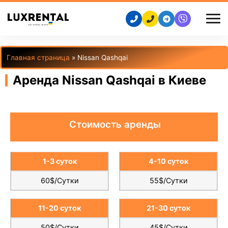
Главная страница
»
Nissan Qashqai
Аренда Nissan Qashqai в Киеве
Стоимость аренды
1-3 суток
4-10 суток
60$/Сутки
55$/Сутки
11-20 суток
21-30 суток
50$/Сутки
45$/Сутки