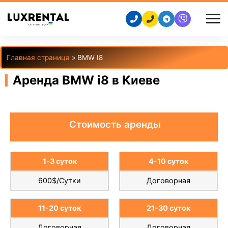
Главная страница
»
BMW I8
Аренда BMW i8 в Киеве
Стоимость аренды
1-3 суток
4-10 суток
600$/Сутки
Договорная
11-20 суток
21-30 суток
Договорная
Договорная