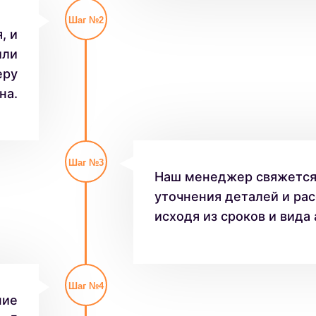
Шаг №2
, и
или
еру
на.
Шаг №3
Наш менеджер свяжется 
уточнения деталей и рас
исходя из сроков и вида
Шаг №4
ние