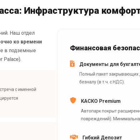
ласса: Инфраструктура комфор
ний. Наш отдел
точно ко времени
Финансовая безопа
же в подземные
r Palace).
Документы для бухгалте
Полный пакет закрывающих 
безналу (в т.ч. с НДС).
Встреча с именной
цируется
КАСКО Premium
Автопарк покрыт расширенно
повреждений). Минимальна
Гибкий Депозит