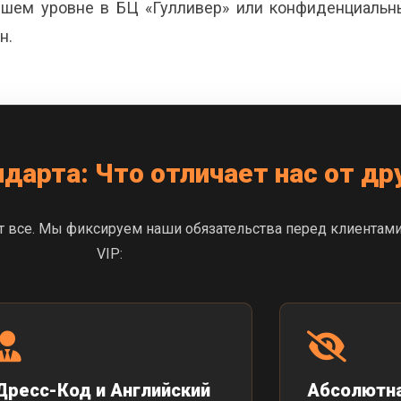
ысшем уровне в БЦ «Гулливер» или конфиденциальн
н.
дарта: Что отличает нас от др
 все. Мы фиксируем наши обязательства перед клиентами
VIP:
Дресс-Код и Английский
Абсолютна