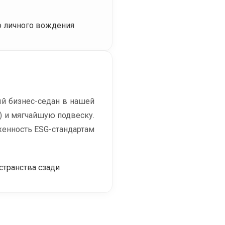
о личного вождения
й бизнес-седан в нашей
м) и мягчайшую подвеску.
женность ESG-стандартам
транства сзади