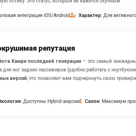
ую оптику. Это статус, который не кажется скучным.
оповая интеграция iOS/Android
Характер:
Для активног
сокрушимая репутация
йота Камри последней генерации
— это самый ликвидны
а для ног задних пассажиров (удобно работать с ноутбуко
ных версий
, что позволяет вам подчеркнуть свою привер
Экология:
Доступны Hybrid-версии
Салон:
Максимум прос