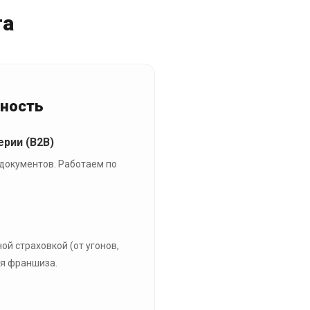
та
сность
рии (B2B)
документов. Работаем по
й страховкой (от угонов,
я франшиза.