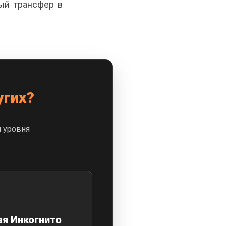
ый трансфер в
угих?
 уровня
я Инкогнито