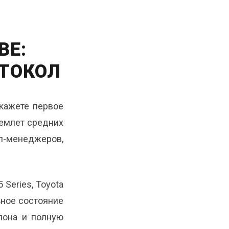
ВЕ:
ОТОКОЛ
скажете первое
риемлет средних
оп-менеджеров,
 Series, Toyota
ьное состояние
лона и полную