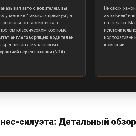
Заказывая авто с водителем, вы
Никаких рамок
получаете не "таксиста премиум", а
авто Киев" ил
персонального ассистента в
на стеклах. М
строгом классическом костюме.
исключительно
Штат англоговорящих водителей
корпоративный
закреплен за этим классом с
компании.
гарантией неразглашения (NDA).
нес-силуэта: Детальный обзо