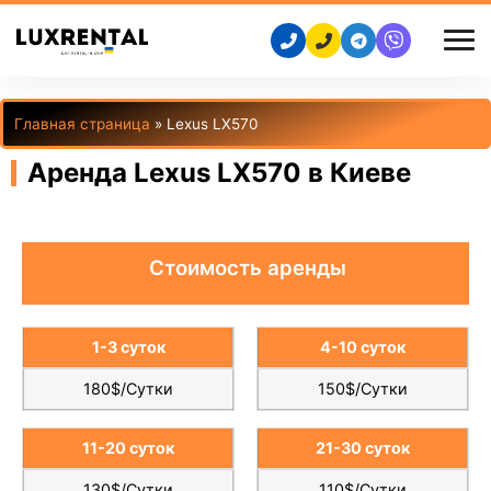
Главная страница
»
Lexus LX570
Аренда Lexus LX570 в Киеве
Стоимость аренды
1-3 суток
4-10 суток
180$/Сутки
150$/Сутки
11-20 суток
21-30 суток
130$/Сутки
110$/Сутки