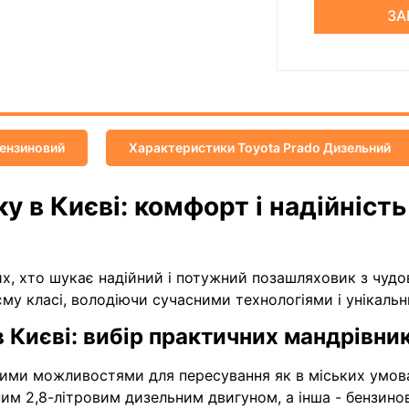
ЗА
Бензиновий
Характеристики Toyota Prado Дизельний
у в Києві: комфорт і надійність
 тих, хто шукає надійний і потужний позашляховик з чу
му класі, володіючи сучасними технологіями і унікаль
 Києві: вибір практичних мандрівник
ими можливостями для пересування як в міських умовах
ним 2,8-літровим дизельним двигуном, а інша - бензин