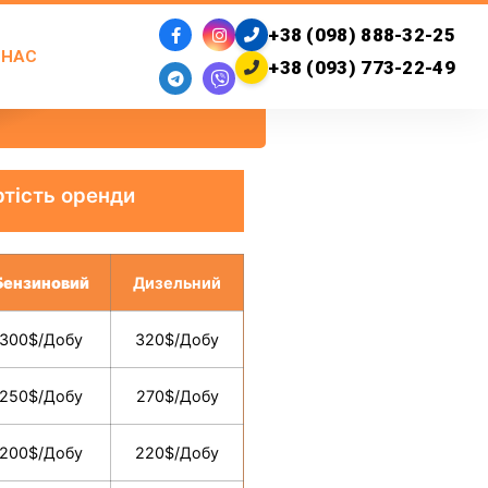
+38 (098) 888-32-25
 НАС
+38 (093) 773-22-49
ртість оренди
Бензиновий
Дизельний
300$/Добу
320$/Добу
250$/Добу
270$/Добу
200$/Добу
220$/Добу