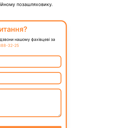
ійному позашляховику.
итання?
дзвони нашому фахівцеві за
888-32-25