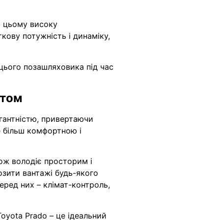
и цьому високу
кову потужність і динаміку,
цього позашляховика під час
стом
егантністю, привертаючи
е більш комфортною і
ож володіє просторим і
озити вантажі будь-якого
еред них – клімат-контроль,
oyota Prado – це ідеальний