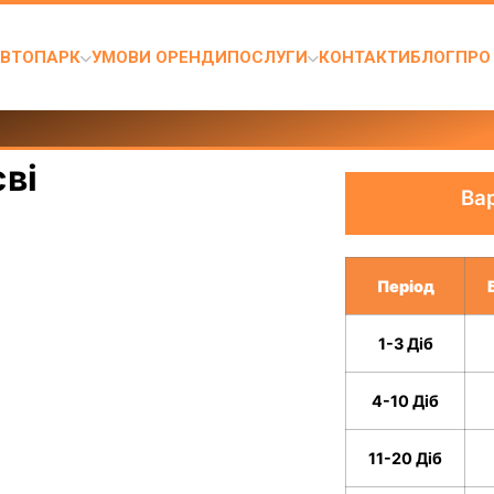
ВТОПАРК
УМОВИ ОРЕНДИ
ПОСЛУГИ
КОНТАКТИ
БЛОГ
ПРО
єві
Ва
Період
1-3 Діб
4-10 Діб
11-20 Діб