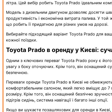
літра. Цей вибір робить Toyota Prado ідеальним ко
Модель з дизельним двигуном дозволяє досягти шви
продуктивність і економічна витрата палива. У той 
що робить її придатною для різних умов на дорозі.
Вибирайте підходящий варіант Toyota Prado для ваш
кожної поїздки.
Toyota Prado в оренду у Києві: су
Одним з ключових переваг Toyota Prado року є його 
увагу з боку оточуючих. Крім того, він оснащений с
безпечною.
Переваги оренди Toyota Prado в Києві не обмежуют
комфортабельним салоном, який легко вміщує до 7 п
розміру. Крім того, він оснащений безліччю зручнос
підігрів сидінь, система навігації і багато інші опції.
Якщо ви шукаєте позашляховик для оренди в Києві, я