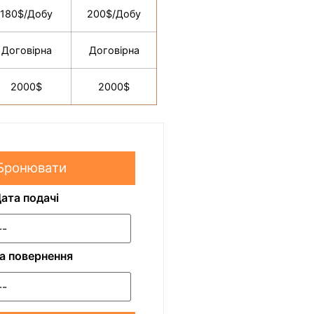
180$/Добу
200$/Добу
Договірна
Договірна
2000$
2000$
Бронювати
ата подачі
а повернення