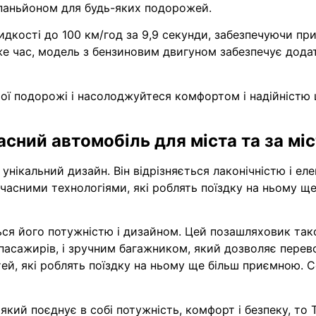
мпаньйоном для будь-яких подорожей.
дкості до 100 км/год за 9,9 секунди, забезпечуючи пр
же час, модель з бензиновим двигуном забезпечує додат
ої подорожі і насолоджуйтеся комфортом і надійністю 
часний автомобіль для міста та за мі
унікальний дизайн. Він відрізняється лаконічністю і ел
учасними технологіями, які роблять поїздку на ньому щ
ься його потужністю і дизайном. Цей позашляховик так
асажирів, і зручним багажником, який дозволяє перев
тей, які роблять поїздку на ньому ще більш приємною. С
кий поєднує в собі потужність, комфорт і безпеку, то T