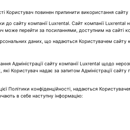
сті Користувач повинен припинити використання сайту к
и до сайту компанії Luxrental. Сайт компанії Luxrental 
вач може перейти за посиланнями, доступним на сайті ком
персональних даних, що надаються Користувачем сайту ко
зання Адміністрації сайту компанії Luxrental щодо неро
які Користувач надає за запитом Адміністрації сайту п
х цієї Політики конфіденційності, надаються Користува
лючають в себе наступну інформацію: