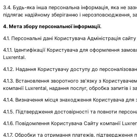
3.4. Будь-яка інша персональна інформація, яка не за
підлягає надійному зберіганню і нерозповсюдження, за в
4. Мета збору персональної інформації.
4.1. Персональні дані Користувача Адміністрація сайту
4.1.1. Ідентифікації Користувача для оформлення замо
Luxrental.
4.1.2. Надання Користувачу доступу до персоналізовани
4.1.3. Встановлення зворотного зв'язку з Користувач
компанії Luxrental, надання послуг, обробка запитів і 
4.1.4. Визначення місця знаходження Користувача для 
4.1.5. Підтвердження достовірності та повноти персо
4.1.6. Повідомлення Користувача Сайту компанії Luxren
4.1.7. Обробки та отримання платежів, підтвердження 