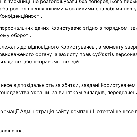
ції в таємниці, не розголошувати без попереднього пис
ня або розголошення іншими можливими способами пере
 Конфіденційності.
і персональних даних Користувача згідно з порядком, з
ому обороті.
належать до відповідного Користувачеві, з моменту звер
вноваженого органу із захисту прав суб'єктів персона
них даних або неправомірних дій.
я, несе відповідальність за збитки, завдані Користувачем
давства України, за винятком випадків, передбачених п. п
формації Адміністрація сайту компанії Luxrental не несе 
голошення.