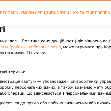
ВТОПАРК
УМОВИ ОРЕНДИ
ПОСЛУГИ
КОНТАКТИ
БЛОГ
ПРО
ті
 (далі - Політика конфіденційності) діє відносно всієї
om.ua/politika-konfidentsialnosti/
, може отримати про Кор
ктів компанії Luxrental.
такі терміни:
Адміністрація сайту)» — уповноважені співробітники упра
ює обробку персональних даних, а також визначає мету о
ї або операції, що здійснюються з персональними даним
відноситься до прямо або побічно визначеним або визнач