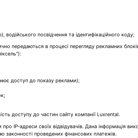
ю), водійського посвідчення та ідентифікаційного коду;
тично передаються в процесі перегляду рекламних блоків 
іксель"):
йснює доступ до показу реклами);
к;
сть доступу до частин сайту компанії Luxrental.
ки про IP-адреси своїх відвідувачів. Дана інформація в
лю законності проведених фінансових платежів.