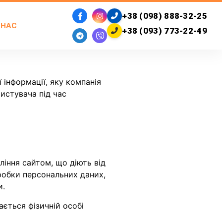
+38 (098) 888-32-25
 НАС
+38 (093) 773-22-49
 інформації, яку компанія
истувача під час
вління сайтом, що діють від
бробки персональних даних,
и.
ається фізичній особі