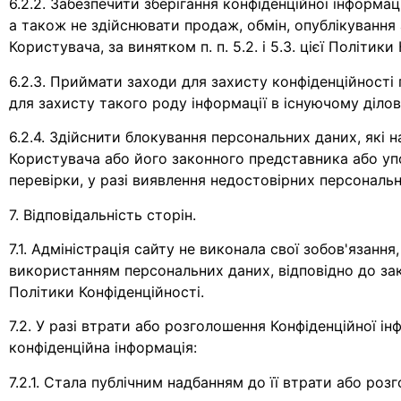
6.2.2. Забезпечити зберігання конфіденційної інформа
а також не здійснювати продаж, обмін, опублікуван
Користувача, за винятком п. п. 5.2. і 5.3. цієї Політики
6.2.3. Приймати заходи для захисту конфіденційност
для захисту такого роду інформації в існуючому ділов
6.2.4. Здійснити блокування персональних даних, які 
Користувача або його законного представника або упо
перевірки, у разі виявлення недостовірних персональ
7. Відповідальність сторін.
7.1. Адміністрація сайту не виконала свої зобов'язанн
використанням персональних даних, відповідно до законо
Політики Конфіденційності.
7.2. У разі втрати або розголошення Конфіденційної ін
конфіденційна інформація:
7.2.1. Стала публічним надбанням до її втрати або роз