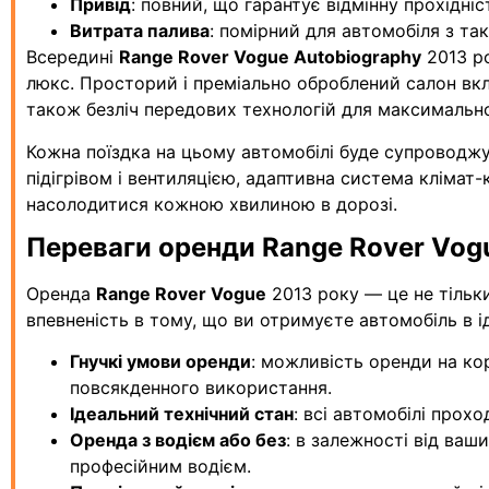
Привід
: повний, що гарантує відмінну прохідніс
Витрата палива
: помірний для автомобіля з т
Всередині
Range Rover Vogue Autobiography
2013 ро
люкс. Просторий і преміально оброблений салон вклю
також безліч передових технологій для максимальн
Кожна поїздка на цьому автомобілі буде супроводжув
підігрівом і вентиляцією, адаптивна система кліма
насолодитися кожною хвилиною в дорозі.
Переваги оренди Range Rover Vogu
Оренда
Range Rover Vogue
2013 року — це не тільк
впевненість в тому, що ви отримуєте автомобіль в 
Гнучкі умови оренди
: можливість оренди на ко
повсякденного використання.
Ідеальний технічний стан
: всі автомобілі прох
Оренда з водієм або без
: в залежності від ваш
професійним водієм.