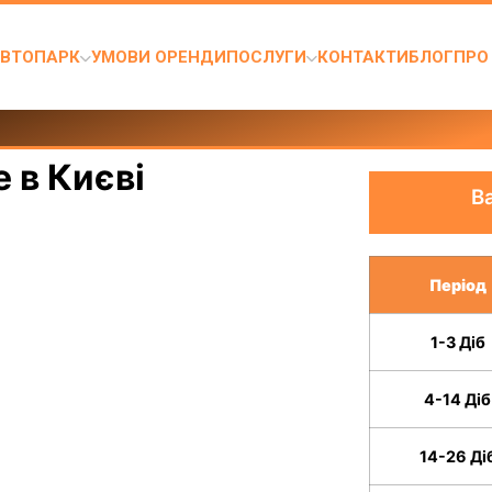
ВТОПАРК
УМОВИ ОРЕНДИ
ПОСЛУГИ
КОНТАКТИ
БЛОГ
ПРО
 в Києві
В
Період
1-3 Діб
4-14 Діб
14-26 Ді