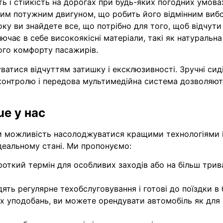
ть і стійкість на дорогах при будь-яких погодних умова
аким потужним двигуном, що робить його відмінним виб
ку ви знайдете все, що потрібно для того, щоб відчути 
чає в себе високоякісні матеріали, такі як натуральна 
ого комфорту пасажирів.
атися відчуттям затишку і ексклюзивності. Зручні сиді
т-контролю і передова мультимедійна система дозволяют
e у нас
и можливість насолоджуватися кращими технологіями і
ідеальному стані. Ми пропонуємо:
роткий термін для особливих заходів або на більш трив
одять регулярне техобслуговування і готові до поїздки в
их уподобань, ви можете орендувати автомобіль як для с