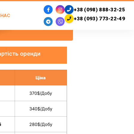
+38 (098) 888-32-25
 НАС
+38 (093) 773-22-49
артість оренди
Ціна
370$/Добу
340$/Добу
б
280$/Добу