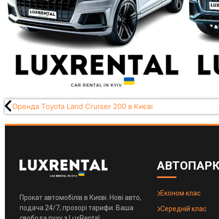
Оренда Toyota Land Cruiser 200 в Києві
АВТОПАР
Економ клас
Прокат автомобілів в Києві. Нові авто,
подача 24/7, прозорі тарифи. Ваша
Середній клас
свобода руху з LuxRental.