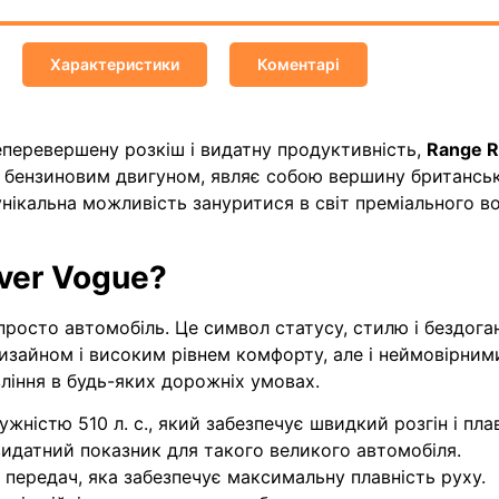
Характеристики
Коментарі
еперевершену розкіш і видатну продуктивність,
Range R
м бензиновим двигуном, являє собою вершину британсь
унікальна можливість зануритися в світ преміального в
ver Vogue?
просто автомобіль. Це символ статусу, стилю і бездога
изайном і високим рівнем комфорту, але і неймовірним
ління в будь-яких дорожніх умовах.
ужністю 510 л. с., який забезпечує швидкий розгін і пла
 видатний показник для такого великого автомобіля.
 передач, яка забезпечує максимальну плавність руху.