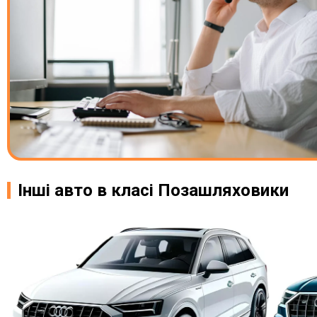
Інші авто в класі Позашляховики