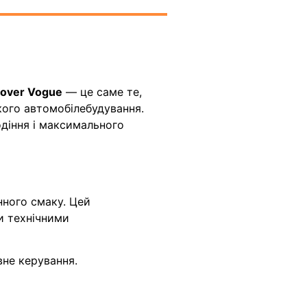
over Vogue
— це саме те,
кого автомобілебудування.
одіння і максимального
нного смаку. Цей
и технічними
вне керування.