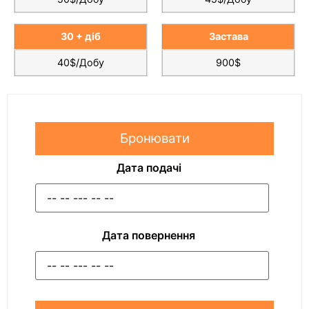
30 + діб
Застава
40$/Добу
900$
Бронювати
Дата подачі
Дата повернення