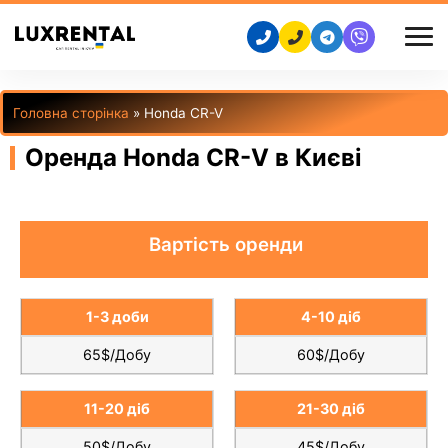
Головна сторінка
»
Honda CR-V
Оренда Honda CR-V в Києві
Вартість оренди
1-3 доби
4-10 діб
65$/Добу
60$/Добу
11-20 діб
21-30 діб
50$/Добу
45$/Добу