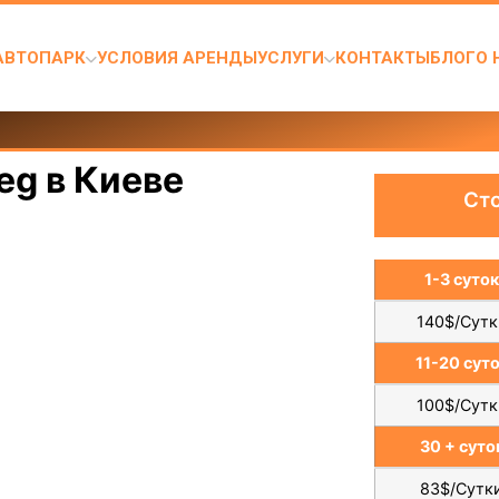
АВТОПАРК
УСЛОВИЯ АРЕНДЫ
УСЛУГИ
КОНТАКТЫ
БЛОГ
О 
eg в Киеве
Ст
1-3 суто
140$/Сутк
11-20 сут
100$/Сутк
30 + суто
83$/Сутк