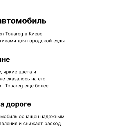
 автомобиль
n Touareg в Киеве –
тиками для городской езды
ине
, яркие цвета и
е сказалось на его
т Touareg еще более
а дороге
томобиль оснащен надежным
авления и снижает расход