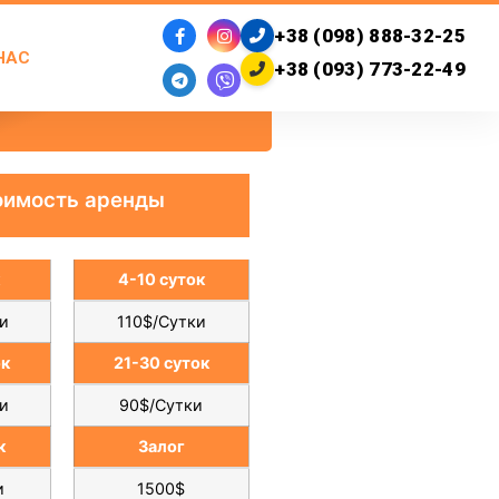
+38 (098) 888-32-25
НАС
+38 (093) 773-22-49
оимость аренды
к
4-10 суток
и
110$/Сутки
ок
21-30 суток
и
90$/Сутки
к
Залог
и
1500$