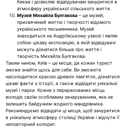
Києва і дозволяє відвідувачам зануритися в
атмосферу української сільського життя.
Музей Михайла Булгакова
– це музей,
присвячений життю і творчості відомого
українського письменника. Музей
знаходиться на Андріївському узвозі і являє
собою цікаву експозицію, в якій відвідувачі
можуть дізнатися більше про життя і
творчість Михайла Булгакова.
Таким чином, Київ – це місце, де кожен турист
зможе знайти щось для себе. Ви зможете
насолодитися красою древніх пам'яток, дізнатися
цікаві факти з історії, а також відвідати унікальні
музеї і парки. Кожне з перерахованих місць
володіє своїм особливим зачаруванням, яке не
залишить байдужим жодного мандрівника.
Рекомендуємо відвідати ці місця, щоб зануритися
в унікальну атмосферу столиці України і відчути її
неповторний колорит.