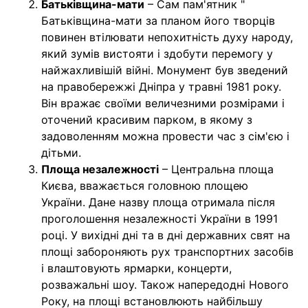
Батьківщина-мати
– Сам пам'ятник "
Батьківщина-мати за планом його творців
повинен втілювати непохитність духу народу,
який зумів вистояти і здобути перемогу у
найжахливішій війні. Монумент був зведений
на правобережжі Дніпра у травні 1981 року.
Він вражає своїми величезними розмірами і
оточений красивим парком, в якому з
задоволенням можна провести час з сім'єю і
дітьми.
Площа незалежності
– Центральна площа
Києва, вважається головною площею
України. Дане назву площа отримала після
проголошення незалежності України в 1991
році. У вихідні дні та в дні державних свят на
площі забороняють рух транспортних засобів
і влаштовують ярмарки, концерти,
розважальні шоу. Також напередодні Нового
Року, на площі встановлюють найбільшу