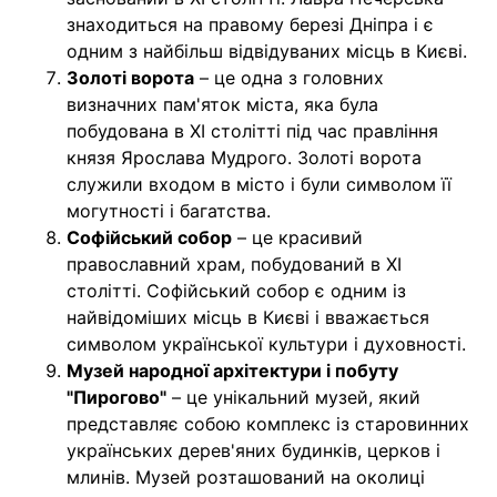
знаходиться на правому березі Дніпра і є
одним з найбільш відвідуваних місць в Києві.
Золоті ворота
– це одна з головних
визначних пам'яток міста, яка була
побудована в XI столітті під час правління
князя Ярослава Мудрого. Золоті ворота
служили входом в місто і були символом її
могутності і багатства.
Софійський собор
– це красивий
православний храм, побудований в XI
столітті. Софійський собор є одним із
найвідоміших місць в Києві і вважається
символом української культури і духовності.
Музей народної архітектури і побуту
"Пирогово"
– це унікальний музей, який
представляє собою комплекс із старовинних
українських дерев'яних будинків, церков і
млинів. Музей розташований на околиці