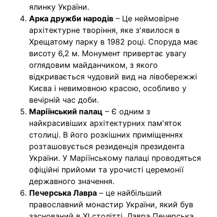
ялинку України.
Арка дружби народів
– Це неймовірне
архітектурне творіння, яке з'явилося в
Хрещатому парку в 1982 році. Споруда має
висоту 6,2 м. Монумент привертає увагу
оглядовим майданчиком, з якого
відкривається чудовий вид на лівобережжі
Києва і невимовною красою, особливо у
вечірній час доби.
Маріїнський палац
– Є одним з
найкрасивіших архітектурних пам'яток
столиці. В його розкішних приміщеннях
розташовується резиденція президента
України. У Маріїнському палаці проводяться
офіційні прийоми та урочисті церемонії
державного значення.
Печерська Лавра
– це найбільший
православний монастир України, який був
заснований в XI столітті. Лавра Печерська