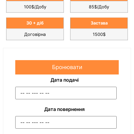
100$/Добу
85$/Добу
30 + діб
Застава
Договірна
1500$
Бронювати
Дата подачі
Дата повернення