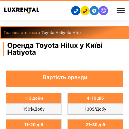
Головна сторінка
»
Toyota Hatiyota Hilux
Оренда Toyota Hilux у Київі
Hatiyota
Вартість оренди
1-3 доби
4-10 діб
150$/Добу
130$/Добу
11-20 діб
21-30 діб