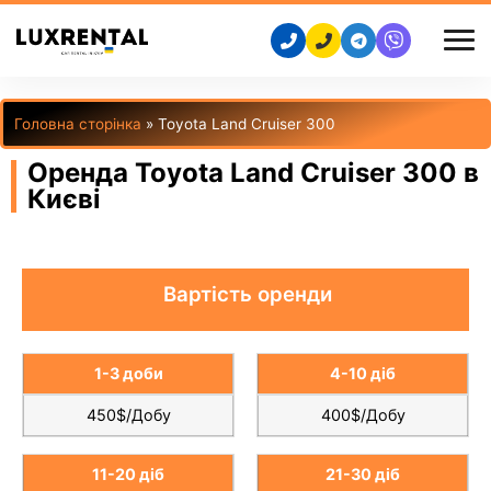
Головна сторінка
»
Toyota Land Cruiser 300
Оренда Toyota Land Cruiser 300 в
Києві
Вартість оренди
1-3 доби
4-10 діб
450$/Добу
400$/Добу
11-20 діб
21-30 діб