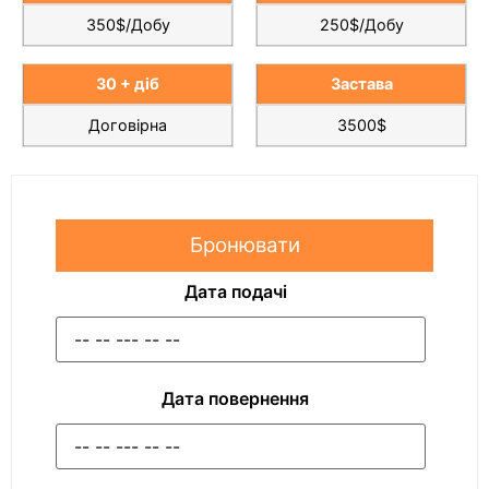
350$/Добу
250$/Добу
30 + діб
Застава
Договірна
3500$
Бронювати
Дата подачі
Дата повернення