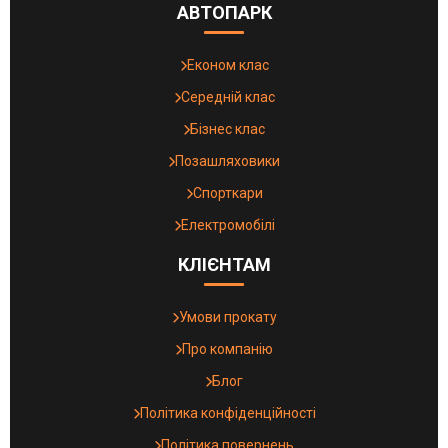
АВТОПАРК
Економ клас
Середній клас
Бізнес клас
Позашляховики
Спорткари
Електромобілі
КЛІЄНТАМ
Умови прокату
Про компанію
Блог
Політика конфіденційності
Політика повернень