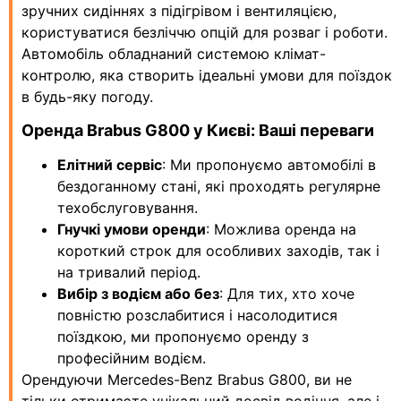
зручних сидіннях з підігрівом і вентиляцією,
користуватися безліччю опцій для розваг і роботи.
Автомобіль обладнаний системою клімат-
контролю, яка створить ідеальні умови для поїздок
в будь-яку погоду.
Оренда Brabus G800 у Києві: Ваші переваги
Елітний сервіс
: Ми пропонуємо автомобілі в
бездоганному стані, які проходять регулярне
техобслуговування.
Гнучкі умови оренди
: Можлива оренда на
короткий строк для особливих заходів, так і
на тривалий період.
Вибір з водієм або без
: Для тих, хто хоче
повністю розслабитися і насолодитися
поїздкою, ми пропонуємо оренду з
професійним водієм.
Орендуючи Mercedes-Benz Brabus G800, ви не
тільки отримаєте унікальний досвід водіння, але і