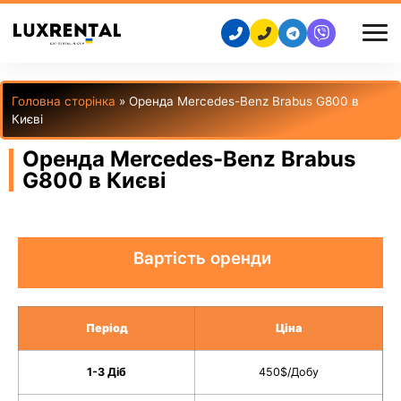
Головна сторінка
»
Оренда Mercedes-Benz Brabus G800 в
Києві
Оренда Mercedes-Benz Brabus
G800 в Києві
Вартість оренди
Період
Ціна
1-3 Діб
450$/Добу