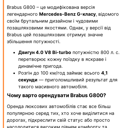
Brabus G800 – це модифікована версія
легендарного
Mercedes-Benz G-класу
, відомого
своїм брутальним дизайном і чудовими
позашляховими якостями. Однак, у версії від
Brabus цей позашляховик отримує значне
збільшення потужності.
Двигун 4.0 V8 Bi-turbo
потужністю 800 л. с.
перетворює кожну поїздку в яскраве і
динамічне пригода.
Розгін до 100 км/год займає всього
4,1
секунди
— приголомшливий результат для
такого масивного автомобіля.
Чому варто орендувати Brabus G800?
Оренда люксових автомобілів стає все більш
популярною серед тих, хто хоче виділитися на
дорогах, підкреслити свій статус або просто
насолодитися високим рівнем комфорту та