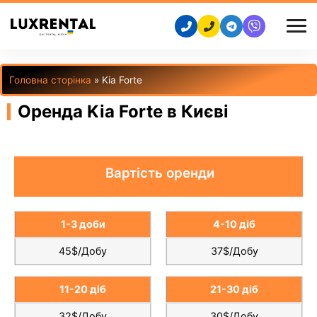
Головна сторінка
»
Kia Forte
Оренда Kia Forte в Києві
Вартість оренди
1-3 доби
4-10 діб
45$/Добу
37$/Добу
11-20 діб
21-30 діб
32$/Добу
30$/Добу