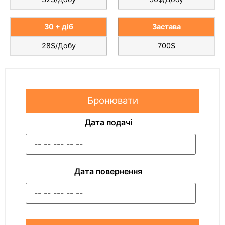
30 + діб
Застава
28$/Добу
700$
Бронювати
Дата подачі
Дата повернення